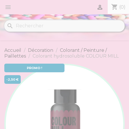
shopping_cart


(0)
search
Accueil
Décoration
Colorant / Peinture /
Paillettes
Colorant hydrosoluble COLOUR MILL
PROMO !
-2,50 €