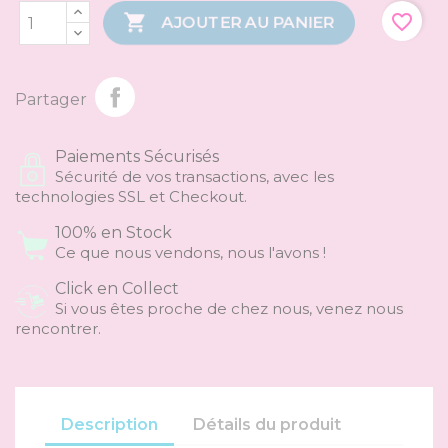

favorite_border
AJOUTER AU PANIER
Partager
Paiements Sécurisés
Sécurité de vos transactions, avec les
technologies SSL et Checkout.
100% en Stock
Ce que nous vendons, nous l'avons !
Click en Collect
Si vous êtes proche de chez nous, venez nous
rencontrer.
Description
Détails du produit