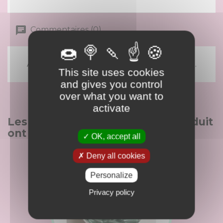
Commentaires (0)
Aucun avis n'a été publié pour le moment.
This site uses cookies
and gives you control
over what you want to
activate
Les clients qui ont acheté ce produit
ont également acheté :
OK, accept all
Deny all cookies
favorite_border
Personalize
Privacy policy