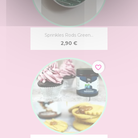
Sprinkles Rods Green...
2,90 €
favorite_border